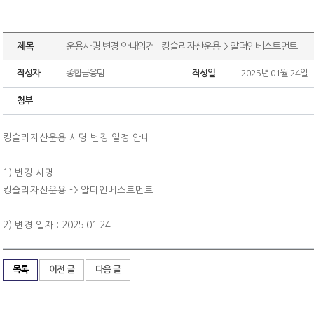
제목
운용사명 변경 안내의건 - 킹슬리자산운용-> 알더인베스트먼트
작성자
종합금융팀
작성일
2025년 01월 24일
첨부
킹슬리자산운용 사명 변경 일정 안내
1) 변경 사명
킹슬리자산운용 -> 알더인베스트먼트
2) 변경 일자 : 2025.01.24
목록
이전 글
다음 글