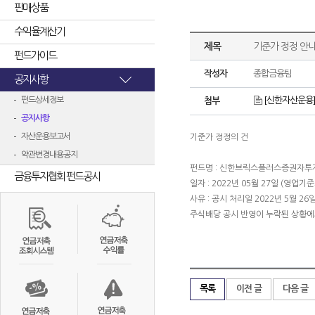
판매상품
수익율계산기
제목
기준가 정정 안내
펀드가이드
작성자
종합금융팀
공지사항
펀드상세정보
[신한자산운용] 
첨부
공지사항
자산운용보고서
기준가 정정의 건
약관변경내용공지
펀드명 : 신한브릭스플러스증권자투자신
금융투자협회 펀드공시
일자 : 2022년 05월 27일 (영업기준
사유 : 공시 처리일 2022년 5월 26일 H
주식배당 공시 반영이 누락된 상황에
목록
이전 글
다음 글