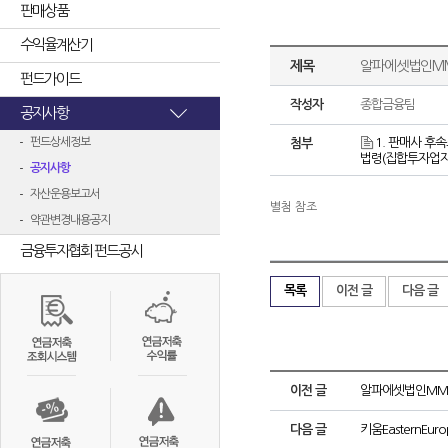
판매상품
수익율계산기
제목
알파에셋법인MM
펀드가이드
작성자
종합금융팀
공지사항
펀드상세정보
1. 판매사 후
첨부
법령(집합투자업자의
공지사항
자산운용보고서
별첨 참조
약관변경내용공지
금융투자협회 펀드공시
목록
이전 글
다음 글
이전 글
알파에셋법인MMF
다음 글
키움EasternEu