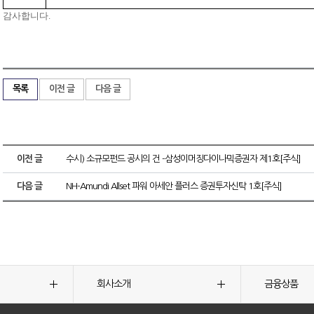
감사합니다.
목록
이전 글
다음 글
이전 글
수시) 소규모펀드 공시의 건 -삼성이머징다이나믹증권자 제1호[주식]
다음 글
NH-Amundi Allset 파워 아세안 플러스 증권투자신탁 1호[주식]
회사소개
금융상품