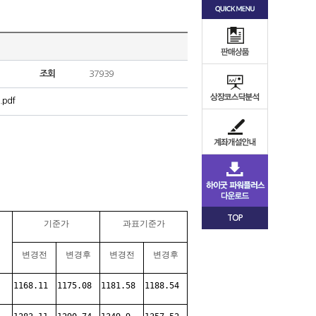
조회
37939
pdf
TOP
기준가
과표기준가
변경전
변경후
변경전
변경후
1168.11
1175.08
1181.58
1188.54