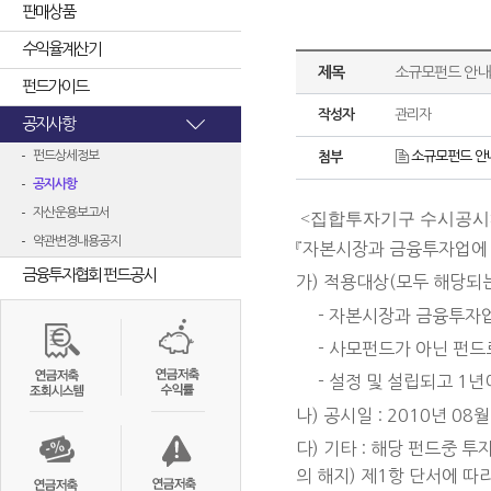
판매상품
수익율계산기
제목
소규모펀드 안내
펀드가이드
작성자
관리자
공지사항
펀드상세정보
소규모펀드 안내
첨부
공지사항
자산운용보고서
<집합투자기구 수시공시
약관변경내용공지
『자본시장과 금융투자업에 관
금융투자협회 펀드공시
가) 적용대상(모두 해당되는
- 자본시장과 금융투자업
- 사모펀드가 아닌 펀드로
- 설정 및 설립되고 1년
나) 공시일 : 2010년 08월
다) 기타 : 해당 펀드중
의 해지) 제1항 단서에 따