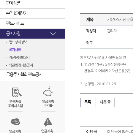
판매상품
수익율계산기
제목
기은GS자산운용
펀드가이드
작성자
관리자
공지사항
펀드상세정보
첨부
공지사항
자산운용보고서
기은SG자산운용 사명변경의 건
1. 변경전 :기은SG자산운용(주)
약관변경내용공지
변경후: 아이비케이자산운용(주)
금융투자협회 펀드공시
2. 변경일 : 2010.01.28
목록
다음 글
이전 글
이전 글이 없습니