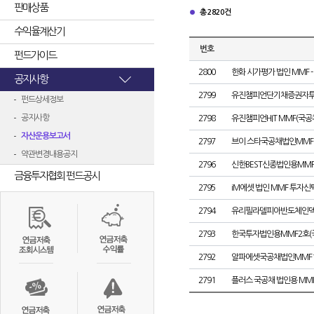
판매상품
총 2820건
수익율계산기
번호
펀드가이드
2800
한화 시가평가 법인 MMF - 
공지사항
2799
유진챔피언단기채증권자투자신탁
펀드상세정보
공지사항
2798
유진챔피언HIT MMF(국공
자산운용보고서
2797
브이 스타국공채법인MMF
약관변경내용공지
2796
신한BEST신종법인용MMF
금융투자협회 펀드공시
2795
iM에셋 법인 MMF 투자신
2794
유리필라델피아반도체인덱스증
2793
한국투자법인용MMF2호(
2792
알파에셋국공채법인MMF1호
2791
플러스 국공채 법인용 MM