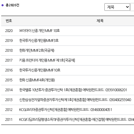
총 2820건
번호
제 목
2820
브이아이 신종 개인 MMF 18호
2819
한국투자신종개인용MMF3호
2818
한화개인MMF2호(국공채)
2817
키움 프런티어 개인용 MMF 제1호[국공채]
2816
한국투자신종개인용MMF10호
2815
한화 신종MMF4호(개인용)
2814
한국밸류 10년투자 증권투자신탁 1호(채권혼합) 에탁원펀드코드 : 033910006201
2813
신한삼성전자알파증권자투자신탁제1호[채권혼합] 예탁원펀드코드 : 030480255940
2812
KCGI코리아증권투자신탁[채권혼합] 예탁원펀드코드 : 034680004051
2811
KCGI디딤프리덤평생소득TIF증권자투자신탁[채권혼합-재간접형] 예탁원펀드코드 : 03468