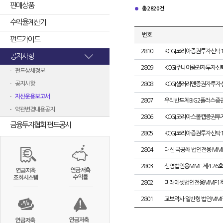
판매상품
총 2820건
수익율계산기
번호
펀드가이드
2810
KCGI코리아증권투자신탁1호[
공지사항
2809
KCGI주니어증권자투자신탁[
펀드상세정보
공지사항
2808
KCGI샐러리맨증권자투자신탁[
자산운용보고서
2807
우리반도체BIG2플러스증
약관변경내용공지
2806
KCGI코리아스몰캡증권투자신탁
금융투자협회 펀드공시
2805
KCGI코리아증권투자신탁1호[
2804
대신 국공채 법인전용 MMF
2803
신영법인용MMF 제4-26호
2802
미래에셋법인전용MMF1호
2801
교보악사 일반형 법인MM