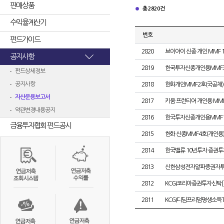
판매상품
총 2820건
수익율계산기
번호
펀드가이드
2820
브이아이 신종 개인 MMF 
공지사항
2819
한국투자신종개인용MMF
펀드상세정보
공지사항
2818
한화개인MMF2호(국공채)
자산운용보고서
2817
키움 프런티어 개인용 MMF
약관변경내용공지
2816
한국투자신종개인용MMF
금융투자협회 펀드공시
2815
한화 신종MMF4호(개인용
2814
한국밸류 10년투자 증권투자신
2813
신한삼성전자알파증권자투자신
2812
KCGI코리아증권투자신탁[채
2811
KCGI디딤프리덤평생소득TI