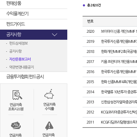
판매상품
총 2820건
수익율계산기
번호
펀드가이드
2820
브이아이 신종 개인 MMF 
공지사항
2819
한국투자신종개인용MMF
펀드상세정보
공지사항
2818
한화개인MMF2호(국공채)
자산운용보고서
2817
키움 프런티어 개인용 MMF
약관변경내용공지
2816
한국투자신종개인용MMF
금융투자협회 펀드공시
2815
한화 신종MMF4호(개인용
2814
한국밸류 10년투자 증권투자신
2813
신한삼성전자알파증권자투자신
2812
KCGI코리아증권투자신탁[채
2811
KCGI디딤프리덤평생소득TI