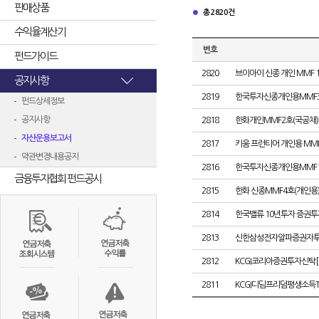
판매상품
총 2820건
수익율계산기
번호
펀드가이드
2820
브이아이 신종 개인 MMF 
공지사항
2819
한국투자신종개인용MMF
펀드상세정보
공지사항
2818
한화개인MMF2호(국공채)
자산운용보고서
2817
키움 프런티어 개인용 MMF
약관변경내용공지
2816
한국투자신종개인용MMF
금융투자협회 펀드공시
2815
한화 신종MMF4호(개인용
2814
한국밸류 10년투자 증권투자신
2813
신한삼성전자알파증권자투자신
2812
KCGI코리아증권투자신탁[채
2811
KCGI디딤프리덤평생소득TI