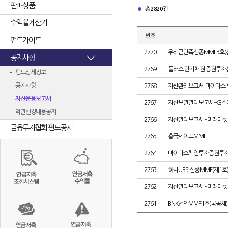
판매상품
총 2820건
수익율계산기
번호
펀드가이드
2770
우리큰만족신종MMF3호(
공지사항
2769
플러스 단기채권 증권투자신탁
펀드상세정보
공지사항
2768
자산관리보고서-마이다스
자산운용보고서
2767
자산보관관리보고서-KB스타
약관변경내용공지
2766
자산관리보고서 - 미래에
금융투자협회 펀드공시
2765
흥국세이프MMF
2764
마이다스책임투자증권투자신탁
2763
하나UBS 신종MMF(제1호
2762
자산관리보고서 - 미래에셋
2761
BNK법인MMF1호(국공채)