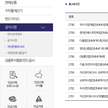
판매상품
총 2820건
수익율계산기
번호
펀드가이드
2790
우리 국공채법인MMF(운용)
공지사항
2789
현대인베스트먼트법인MMF
펀드상세정보
공지사항
2788
다올법인MMF제1호[국공
자산운용보고서
2787
현대신종법인MMF1호 (예탁
약관변경내용공지
2786
DB클린법인MMF제4호
금융투자협회 펀드공시
2785
키움 프런티어 법인용 MMF
2784
자산관리보고서- 교보악사
2783
교보악사법인MMF투자신탁제
2782
우리큰만족법인MMF1호(
2781
자산관리보고서 KTB웰빙법인