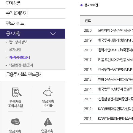
판매상품
총 2820건
수익율계산기
번호
펀드가이드
2820
브이아이 신종 개인 MMF 
공지사항
2819
한국투자신종개인용MMF
펀드상세정보
공지사항
2818
한화개인MMF2호(국공채)
자산운용보고서
2817
키움 프런티어 개인용 MMF
약관변경내용공지
2816
한국투자신종개인용MMF
금융투자협회 펀드공시
2815
한화 신종MMF4호(개인용
2814
한국밸류 10년투자 증권투자신
2813
신한삼성전자알파증권자투자신
2812
KCGI코리아증권투자신탁[채
2811
KCGI디딤프리덤평생소득TI