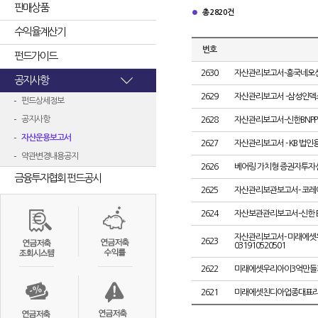
판매상품
총 2820건
수익율계산기
번호
펀드가이드
2630
자산관리보고서-흥국네오신
공지사항
2629
자산관리보고서 -삼성인덱스
펀드상세정보
공지사항
2628
자산관리보고서-신한BNPPT
자산운용보고서
2627
자산관리보고서 - KB 법인용 
약관변경내용공지
2626
베어링 가치형 증권자투자신탁
금융투자협회 펀드공시
2625
자산관리보관보고서- 코레이트
2624
자산보관관리보고서-신한 BNP
자산관리보고서- 미래에셋우
2623
031910520501
2622
미래에셋우리아이3억만들기증
2621
미래에셋친디아업종대표리치플