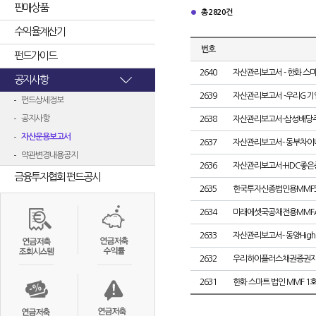
판매상품
총 2820건
수익율계산기
번호
펀드가이드
2640
자산관리보고서 - 한화 스마트
공지사항
2639
자산관리보고서 -우리G 기업
펀드상세정보
공지사항
2638
자산관리보고서-삼성배당주장
자산운용보고서
2637
자산관리보고서- 동부차이
약관변경내용공지
2636
자산관리보고서-HDC좋은
금융투자협회 펀드공시
2635
한국투자신종법인용MMF
2634
미래에셋국공채전용MMFA
2633
자산관리보고서- 동양HighP
2632
우리하이플러스채권증권자투
2631
한화 스마트 법인 MMF 1