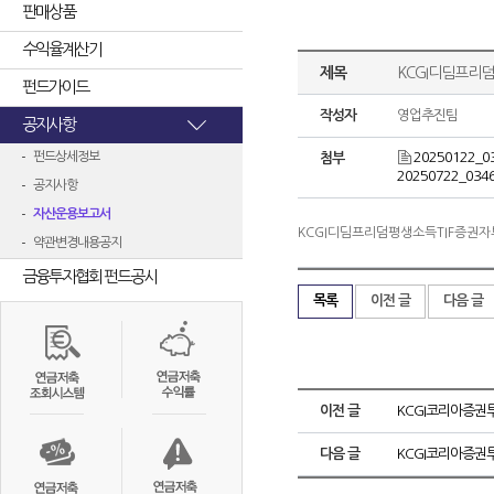
판매상품
수익율계산기
제목
KCGI디딤프리덤
펀드가이드
작성자
영업추진팀
공지사항
펀드상세정보
20250122_0
첨부
20250722_0346
공지사항
자산운용보고서
KCGI디딤프리덤평생소득TIF증권자투
약관변경내용공지
금융투자협회 펀드공시
목록
이전 글
다음 글
이전 글
KCGI코리아증권투
다음 글
KCGI코리아증권투