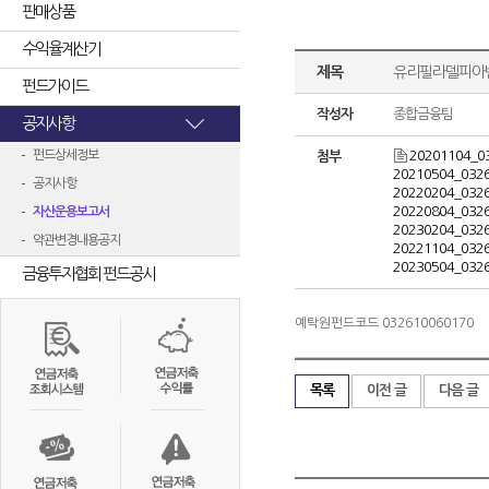
판매상품
수익율계산기
제목
유리필라델피아반
펀드가이드
작성자
종합금융팀
공지사항
펀드상세정보
20201104_0
첨부
20210504_0326
공지사항
20220204_0326
20220804_0326
자산운용보고서
20230204_0326
약관변경내용공지
20221104_0326
20230504_0326
금융투자협회 펀드공시
예탁원펀드코드 032610060170
목록
이전 글
다음 글