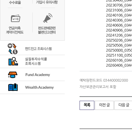
20230406_0344
20230706_0344
20231006_0344
20240106_0344
20240306_0344
20240606_0344
20240906_0344
20241206_0344
20250206_0344
20250506_0344
20250808_0350
20251108_0350
20260106_0344
20260406_0344
예탁원펀드코드 034400082000
자산보관관리보고서 포함
목록
이전 글
다음 글