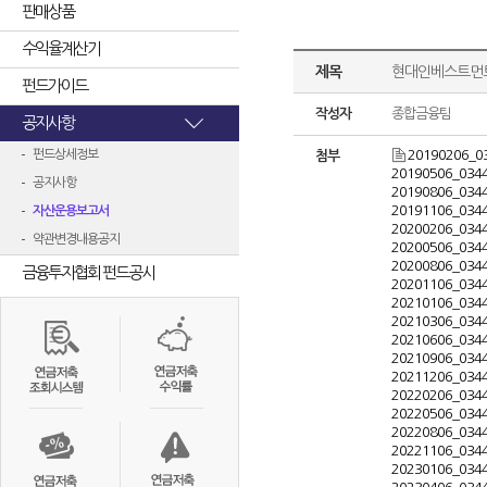
판매상품
수익율계산기
제목
현대인베스트먼트
펀드가이드
작성자
종합금융팀
공지사항
펀드상세정보
20190206_0
첨부
20190506_0344
공지사항
20190806_0344
20191106_0344
자산운용보고서
20200206_0344
약관변경내용공지
20200506_0344
20200806_0344
금융투자협회 펀드공시
20201106_0344
20210106_0344
20210306_0344
20210606_0344
20210906_0344
20211206_0344
20220206_0344
20220506_0344
20220806_0344
20221106_0344
20230106_0344