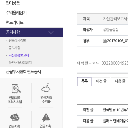
판매상품
수익율계산기
제목
자산관리보고서-
펀드가이드
작성자
종합금융팀
공지사항
펀드상세정보
20170106_0
첨부
공지사항
자산운용보고서
약관변경내용공지
예탁펀드코드: 03228003492
금융투자협회 펀드공시
목록
이전 글
다음 글
이전 글
한국밸류 10년투자
다음 글
플러스 텐배거중소형