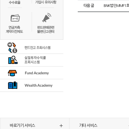
다음 글
BNK법인MMF1호
바로가기 서비스
기타 서비스