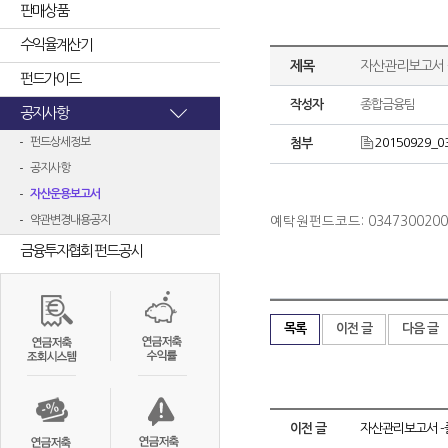
판매상품
수익율계산기
제목
자산관리보고서 -
펀드가이드
작성자
종합금융팀
공지사항
펀드상세정보
20150929_0
첨부
공지사항
자산운용보고서
약관변경내용공지
예탁원펀드코드: 0347300200
금융투자협회 펀드공시
목록
이전 글
다음 글
이전 글
자산관리보고서 -플