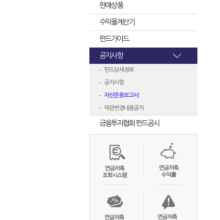
판매상품
수익율계산기
펀드가이드
공지사항
펀드상세정보
공지사항
자산운용보고서
약관변경내용공지
금융투자협회 펀드공시