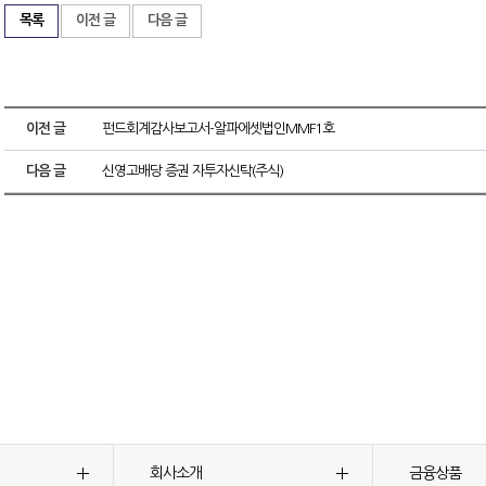
목록
이전 글
다음 글
이전 글
펀드회계감사보고서-알파에셋법인MMF1호
다음 글
신영고배당 증권 자투자신탁(주식)
회사소개
금융상품