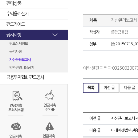
판매상품
수익율계산기
제목
자산관리보고서-
펀드가이드
작성자
종합금융팀
공지사항
펀드상세정보
20150715_0
첨부
공지사항
자산운용보고서
약관변경내용공지
예탁원펀드코드:0326002007
금융투자협회 펀드공시
목록
이전 글
다음 글
이전 글
자산관리보고서 -
다음 글
미래에셋법인전용M