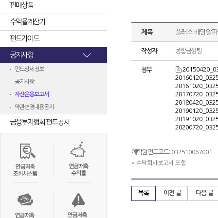
판매상품
수익율계산기
제목
플러스 배당알파 
펀드가이드
작성자
종합금융팀
공지사항
펀드상세정보
20150420_0
첨부
20160120_0325
공지사항
20161020_0325
20170720_0325
자산운용보고서
20180420_0325
약관변경내용공지
20190120_0325
20191020_0325
금융투자협회 펀드공시
20200720_0325
예탁원펀드코드: 032510067001
* 수탁회사보고서 포함
목록
이전 글
다음 글