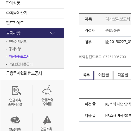
판매상품
수익율계산기
제목
자산보관보고서-
펀드가이드
작성자
종합금융팀
공지사항
펀드상세정보
20150227_0
첨부
공지사항
자산운용보고서
예탁원펀드코드: 032510037001
약관변경내용공지
금융투자협회 펀드공시
목록
이전 글
다음 글
이전 글
KB스타 재팬 인덱
다음 글
KB스타 미국 S&