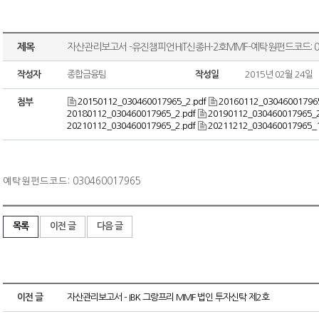
제목
자산관리보고서 -유진챔피언HIT신종H-2호MMF-예탁원펀드코드: 030
작성자
종합금융팀
작성일
2015년 02월 24일
20150112_030460017965_2.pdf
20160112_030460017965
첨부
20180112_030460017965_2.pdf
20190112_030460017965_2
20210112_030460017965_2.pdf
20211212_030460017965_1
예탁원펀드코드: 030460017965
목록
이전 글
다음 글
이전 글
자산관리보고서 - IBK 그랑프리 MMF 법인 투자신탁 제2호