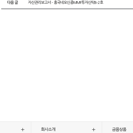
다음 글
자산관리보고서 - 흥국네오신종MMF투자신탁B-2호
회사소개
금융상품