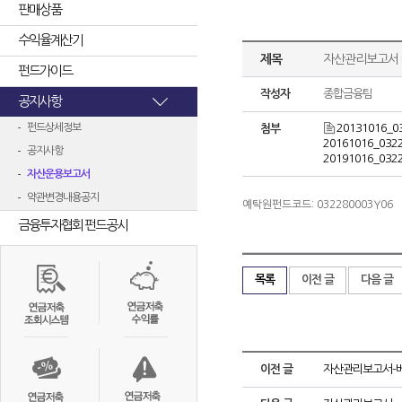
판매상품
수익율계산기
제목
자산관리보고서 -
펀드가이드
작성자
종합금융팀
공지사항
펀드상세정보
20131016_0
첨부
20161016_0322
공지사항
20191016_0322
자산운용보고서
약관변경내용공지
예탁원펀드코드: 032280003Y06
금융투자협회 펀드공시
목록
이전 글
다음 글
이전 글
자산관리보고서-베어