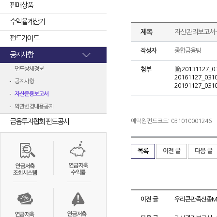
판매상품
수익율계산기
제목
자산관리보고서- 
펀드가이드
작성자
종합금융팀
공지사항
펀드상세정보
20131127_0
첨부
20161127_0310
공지사항
20191127_0310
자산운용보고서
약관변경내용공지
금융투자협회 펀드공시
예탁원펀드코드: 031010001246
목록
이전 글
다음 글
이전 글
우리큰만족신종MMF