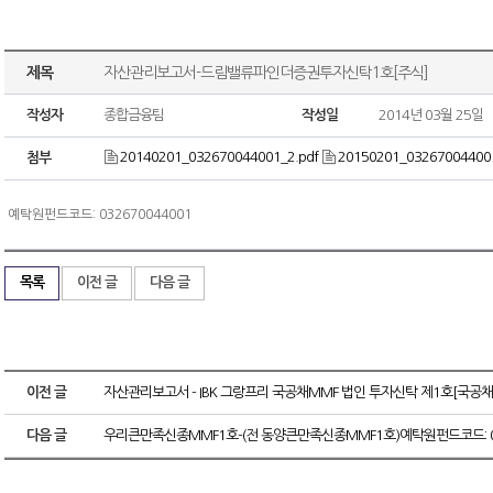
제목
자산관리보고서-드림밸류파인더증권투자신탁1호[주식]
작성자
종합금융팀
작성일
2014년 03월 25일
20140201_032670044001_2.pdf
20150201_032670044001
첨부
예탁원펀드코드: 032670044001
목록
이전 글
다음 글
이전 글
자산관리보고서 - IBK 그랑프리 국공채MMF 법인 투자신탁 제1호[국공채
다음 글
우리큰만족신종MMF1호-(전 동양큰만족신종MMF1호)예탁원펀드코드: 03