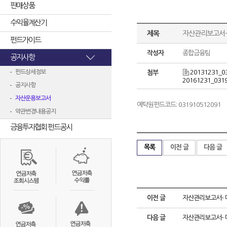
판매상품
수익율계산기
제목
자산관리보고서-
펀드가이드
작성자
종합금융팀
공지사항
펀드상세정보
20131231_0
첨부
20161231_0319
공지사항
자산운용보고서
예탁원펀드코드: 031910512091
약관변경내용공지
금융투자협회 펀드공시
목록
이전 글
다음 글
이전 글
자산관리보고서- 
다음 글
자산관리보고서- 