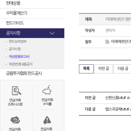
판매상품
수익율계산기
제목
미래에셋인디펜
펀드가이드
작성자
관리자
공지사항
펀드상세정보
`미래에셋인디펜
첨부
공지사항
자산운용보고서
약관변경내용공지
목록
이전 글
다음 글
금융투자협회 펀드공시
이전 글
신한신종MMF A-
다음 글
맵스국공채MMF 