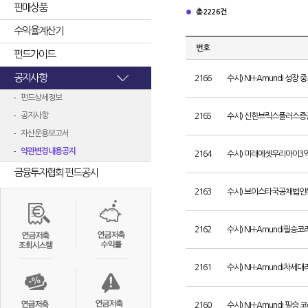
판매상품
총 2226건
수익율계산기
번호
펀드가이드
공지사항
2166
수시) NH-Amundi 성장
펀드상세정보
공지사항
2165
수시) 신한브릭스플러스증권
자산운용보고서
약관변경내용공지
2164
수시) 미래에셋우리아이3
금융투자협회 펀드공시
2163
수시) 브이스타국공채법인
2162
수시) NH-Amundi필승
2161
수시) NH-Amundi차세
2160
수시) NH-Amundi 필승