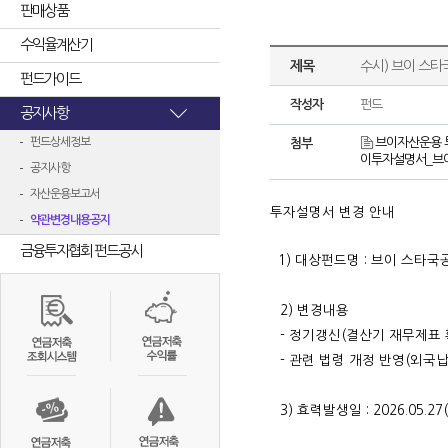
판매상품
수익율계산기
제목
수시) 브이 스타
펀드가이드
작성자
펀드
공지사항
펀드상세정보
브이자산운용 투
첨부
이투자설명서_브이 
공지사항
자산운용보고서
투자설명서 변경 안내
약관변경내용공지
금융투자협회 펀드공시
1) 대상펀드명 :
브이 스타국공
2) 변경내용
- 정기갱신(결산기 재무제표 
- 관련 법령 개정 반영(외국
3) 효력발생일 : 2026.05.27