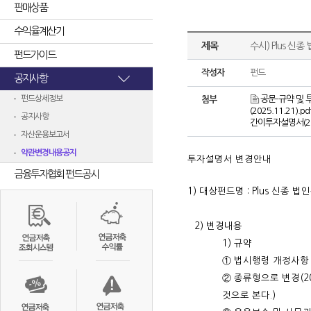
판매상품
수익율계산기
제목
수시) Plus 신
펀드가이드
작성자
펀드
공지사항
펀드상세정보
공문-규약 및 투
첨부
(2025.11.21).pd
공지사항
간이투자설명서(202
자산운용보고서
약관변경내용공지
투자설명서 변경안내
금융투자협회 펀드공시
1) 대상펀드명 : Plus 신종 법
2) 변경내용
1) 규약
① 법시행령 개정사항
② 종류형으로 변경(2
것으로 본다.)