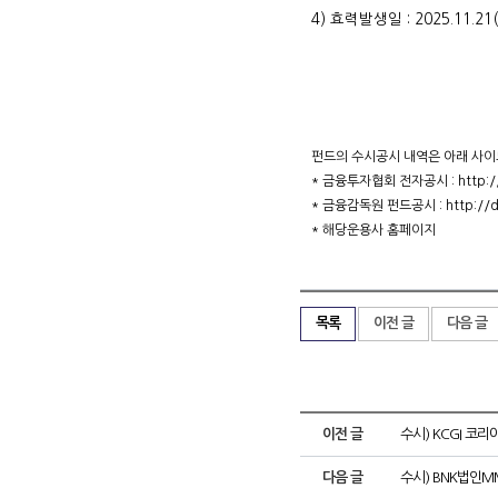
4) 효력발생일 : 2025.11.21
펀드의 수시공시 내역은 아래 사이
* 금융투자협회 전자공시 : http://di
* 금융감독원 펀드공시 : http://dar
* 해당운용사 홈페이지
목록
이전 글
다음 글
이전 글
수시) KCGI 코
다음 글
수시) BNK법인M