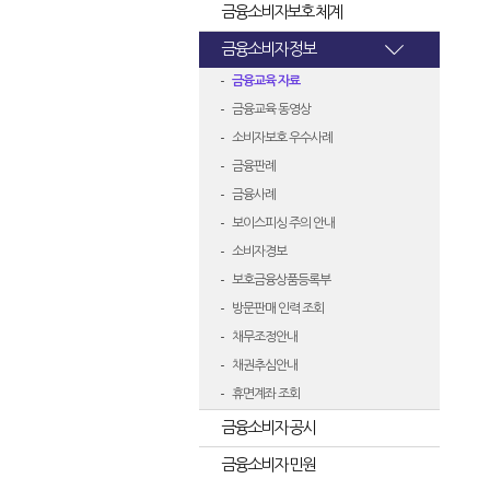
금융소비자보호 체계
금융소비자 정보
금융교육 자료
금융교육 동영상
소비자보호 우수사례
금융판례
금융사례
보이스피싱 주의 안내
소비자경보
보호금융상품등록부
방문판매 인력 조회
채무조정안내
채권추심안내
휴면계좌 조회
금융소비자 공시
금융소비자 민원