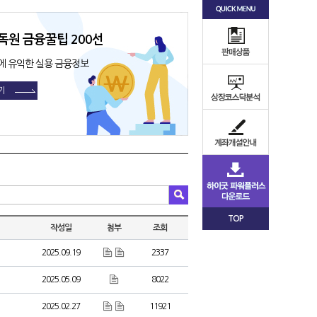
독원 금융꿀팁 200선
에 유익한 실용 금융정보
기
TOP
작성일
첨부
조회
2025.09.19
2337
2025.05.09
8022
2025.02.27
11921