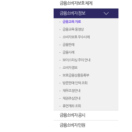
금융소비자보호 체계
금융소비자 정보
금융교육 자료
금융교육 동영상
소비자보호 우수사례
금융판례
금융사례
보이스피싱 주의 안내
소비자경보
보호금융상품등록부
방문판매 인력 조회
채무조정안내
채권추심안내
휴면계좌 조회
금융소비자 공시
금융소비자 민원