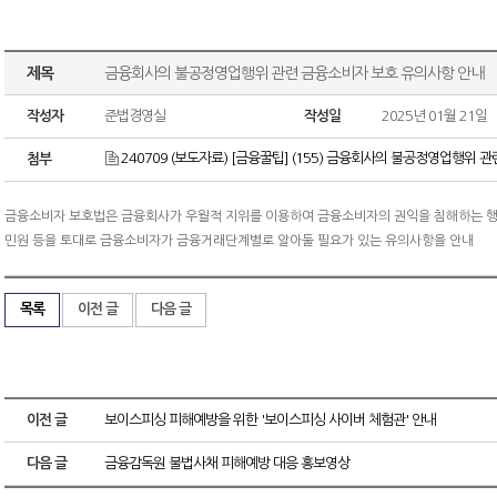
제목
금융회사의 불공정영업행위 관련 금융소비자 보호 유의사항 안내
작성자
준법경영실
작성일
2025년 01월 21일
240709 (보도자료) [금융꿀팁] (155) 금융회사의 불공정영업행위 
첨부
금융소비자 보호법은 금융회사가 우월적 지위를 이용하여 금융소비자의 권익을 침해하는 행
민원 등을 토대로 금융소비자가 금융거래단계별로 알아둘 필요가 있는 유의사항을 안내
목록
이전 글
다음 글
이전 글
보이스피싱 피해예방을 위한 '보이스피싱 사이버 체험관' 안내
다음 글
금융감독원 불법사채 피해예방 대응 홍보영상