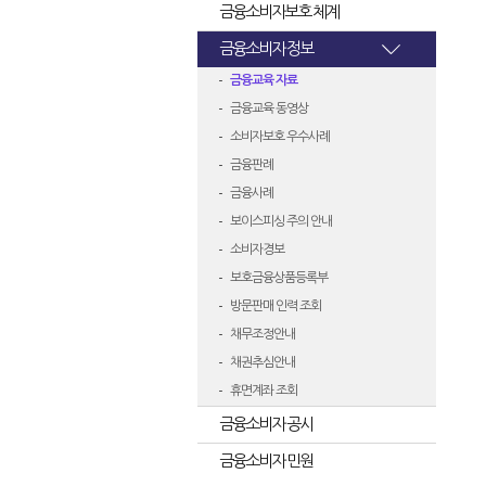
금융소비자보호 체계
금융소비자 정보
금융교육 자료
금융교육 동영상
소비자보호 우수사례
금융판례
금융사례
보이스피싱 주의 안내
소비자경보
보호금융상품등록부
방문판매 인력 조회
채무조정안내
채권추심안내
휴면계좌 조회
금융소비자 공시
금융소비자 민원