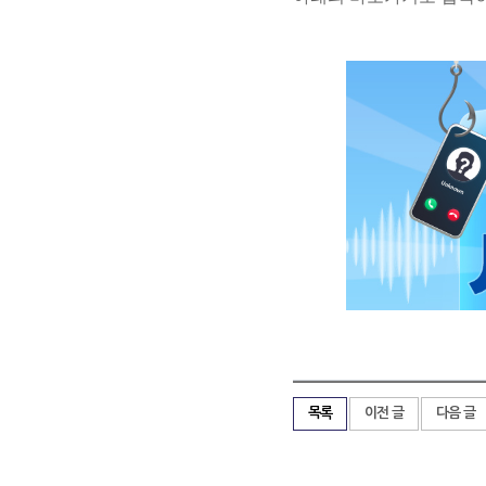
목록
이전 글
다음 글