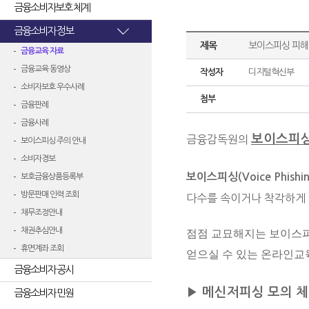
금융소비자보호 체계
금융소비자 정보
제목
보이스피싱 피해
금융교육 자료
금융교육 동영상
작성자
디지털혁신부
소비자보호 우수사례
첨부
금융판례
금융사례
보이스피싱
금융감독원의
보이스피싱 주의 안내
소비자경보
보이스피싱(Voice Phishin
보호금융상품등록부
방문판매 인력 조회
다수를 속이거나 착각하게 
채무조정안내
채권추심안내
점점 교묘해지는 보이스피
휴면계좌 조회
얻으실 수 있는 온라인교
금융소비자 공시
▶ 메신저피싱 모의 
금융소비자 민원