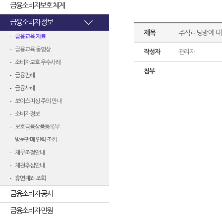
금융소비자보호 체계
금융소비자 정보
제목
주식리딩방에 대한
금융교육 자료
금융교육 동영상
작성자
관리자
소비자보호 우수사례
첨부
금융판례
금융사례
보이스피싱 주의 안내
소비자경보
보호금융상품등록부
방문판매 인력 조회
채무조정안내
채권추심안내
휴면계좌 조회
금융소비자 공시
금융소비자 민원