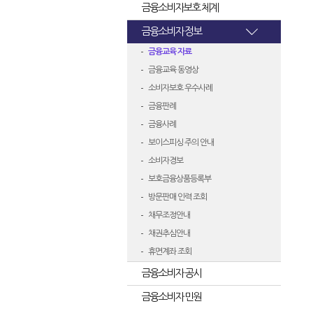
금융소비자보호 체계
금융소비자 정보
금융교육 자료
금융교육 동영상
소비자보호 우수사례
금융판례
금융사례
보이스피싱 주의 안내
소비자경보
보호금융상품등록부
방문판매 인력 조회
채무조정안내
채권추심안내
휴면계좌 조회
금융소비자 공시
금융소비자 민원