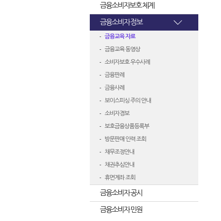
금융소비자보호 체계
금융소비자 정보
금융교육 자료
금융교육 동영상
소비자보호 우수사례
금융판례
금융사례
보이스피싱 주의 안내
소비자경보
보호금융상품등록부
방문판매 인력 조회
채무조정안내
채권추심안내
휴면계좌 조회
금융소비자 공시
금융소비자 민원