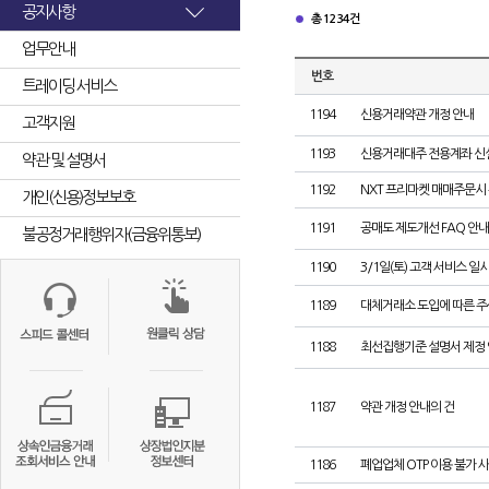
공지사항
총 1234건
업무안내
번호
트레이딩 서비스
1194
신용거래약관 개정 안내
고객지원
1193
신용거래대주 전용계좌 신
약관 및 설명서
1192
NXT 프리마켓 매매주문시
개인(신용)정보보호
1191
공매도 제도개선 FAQ 안내
불공정거래행위자(금융위통보)
1190
3/1일(토) 고객 서비스 일
1189
대체거래소 도입에 따른 
1188
최선집행기준 설명서 제정
1187
약관 개정 안내의 건
1186
폐업업체 OTP 이용 불가 