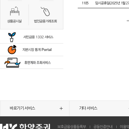
1185
임시공휴일(2025년 1월 2
바로가기 서비스
기타 서비스
보호금융상품등록부
공동인증안내
이용