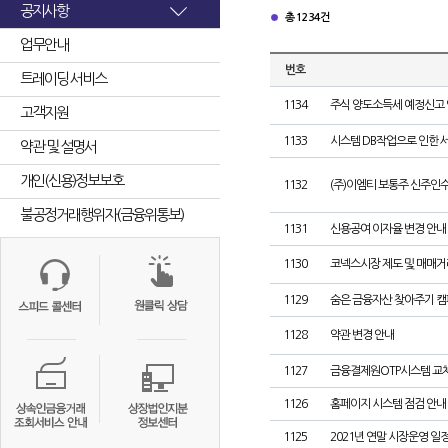
공지사항
총 1234건
업무안내
번호
트레이딩 서비스
1134
주식 양도소득세 예정신고
고객지원
1133
시스템 DB작업으로 인한 
약관 및 설명서
개인(신용)정보보호
1132
(주)이엠티 보통주 신주인
불공정거래행위자(금융위통보)
1131
신용공여 이자율 변경 안내
1130
코넥스시장 제도 및 매매
1129
숨은 금융자산 찾아주기 캠
1128
약관 변경 안내
1127
금융결제원OTP시스템 교체
1126
홈페이지 시스템 점검 안내
1125
2021년 연말 시장운영 일정