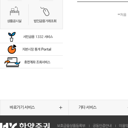
처음
바로가기 서비스
기타 서비스
보호금융상품등록부
공동인증안내
이용