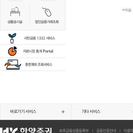
처음
바로가기 서비스
기타 서비스
보호금융상품등록부
공동인증안내
이용