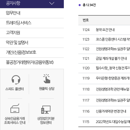
공지사항
총 1234건
업무안내
번호
트레이딩 서비스
1124
청약 요건 안내
고객지원
1123
코스콤 인증센터 시스템 작
약관 및 설명서
1122
진원생명과학㈜ 실권주 일
개인(신용)정보보호
1121
금일 계좌개설 불가 안내
불공정거래행위자(금융위통보)
1120
필수사항_청약 신청전 투
1119
우리은행-한양증권 계좌개설
1118
진원생명과학 관련 매뉴얼 
1117
진원생명과학㈜ 실권주 일
1116
신용거래약관 변경 안내
1115
2022학년도 대입수능일 