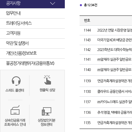
공지사항
총 1234건
업무안내
번호
트레이딩 서비스
1144
2022년 연말 시장운영 일정
고객지원
1143
미국기업 KDR 배당금 관련
약관 및 설명서
1142
2023학년도 대학수학능
개인(신용)정보보호
1141
㈜알체라 실권주 일반공모 
불공정거래행위자(금융위통보)
1140
㈜알체라 실권주 일반공모 
1139
연금저축계좌설정약관 개정
1138
클라우드 공동인증서 서비스
1137
㈜카이노스메드 실권주 일
1136
추석 명절, 택배와 금융거
1135
연금저축계좌설정약관 개정