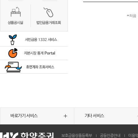
처음
바로가기 서비스
기타 서비스
보호금융상품등록부
공동인증안내
이용