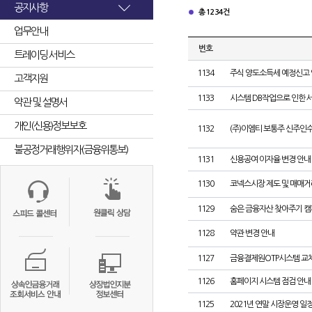
공지사항
총 1234건
업무안내
번호
트레이딩 서비스
1134
주식 양도소득세 예정신고
고객지원
1133
시스템 DB작업으로 인한 
약관 및 설명서
개인(신용)정보보호
1132
(주)이엠티 보통주 신주인
불공정거래행위자(금융위통보)
1131
신용공여 이자율 변경 안내
1130
코넥스시장 제도 및 매매
1129
숨은 금융자산 찾아주기 캠
1128
약관 변경 안내
1127
금융결제원OTP시스템 교체
1126
홈페이지 시스템 점검 안내
1125
2021년 연말 시장운영 일정