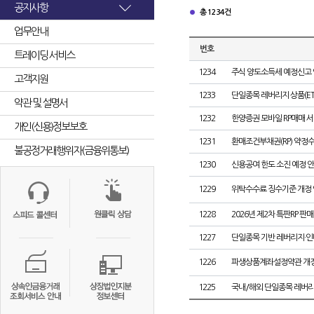
공지사항
총 1234건
업무안내
번호
트레이딩 서비스
1234
주식 양도소득세 예정신고
고객지원
1233
단일종목 레버리지 상품(ETF
약관 및 설명서
1232
한양증권 모바일 RP매매 서
개인(신용)정보보호
1231
환매조건부채권(RP) 약정
불공정거래행위자(금융위통보)
1230
신용공여 한도 소진 예정 
1229
위탁수수료 징수기준 개정 
1228
2026년 제2차 특판RP 판매
1227
단일종목 기반 레버리지·인버
1226
파생상품계좌설정약관 개정
1225
국내/해외 단일종목 레버리지