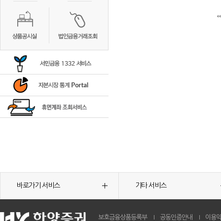
바로가기 서비스
기타 서비스
보호금융상품등록부
공동인증안내
이용