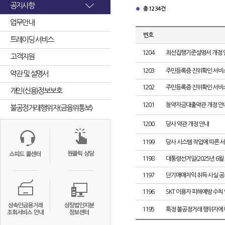
공지사항
총 1234건
업무안내
번호
트레이딩 서비스
1204
최선집행기준설명서 개정 
고객지원
1203
주민등록증 진위확인 서비
약관 및 설명서
1202
주민등록증 진위확인 서비스
개인(신용)정보보호
1201
청약자금대출약관 개정 안
불공정거래행위자(금융위통보)
1200
당사 약관 개정 안내
1199
당사 시스템 작업에 따른 서
1198
대통령선거일(2025년 6월 
1197
단기매매차익 취득 사실 공
1196
SKT 이용자 피해예방 수칙
1195
특정 불공정거래 행위자에 