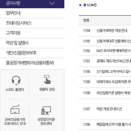
공지사항
총 1234건
업무안내
번호
트레이딩 서비스
1194
신용거래약관 개정 안내
고객지원
1193
신용거래대주 전용계좌 신
약관 및 설명서
1192
NXT 프리마켓 매매주문시
개인(신용)정보보호
1191
공매도 제도개선 FAQ 안내
불공정거래행위자(금융위통보)
1190
3/1일(토) 고객 서비스 일
1189
대체거래소 도입에 따른 
1188
최선집행기준 설명서 제정
1187
약관 개정 안내의 건
1186
폐업업체 OTP 이용 불가 