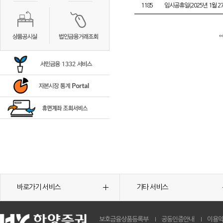
1185
임시공휴일(2025년 1월 2
바로가기 서비스
기타 서비스
보호금융상품등록부
공동인증안내
이용